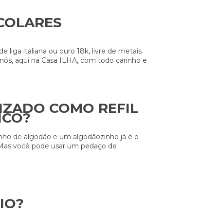
COLARES
 liga italiana ou ouro 18k, livre de metais
nós, aqui na Casa ILHA, com todo carinho e
LIZADO COMO REFIL
ICO?
nho de algodão e um algodãozinho já é o
l. Mas você pode usar um pedaço de
IO?