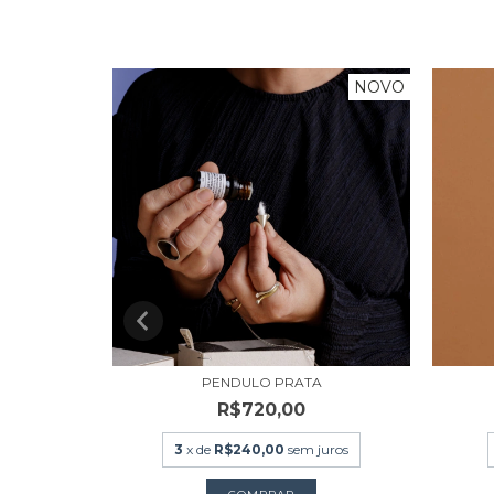
NOVO
LFINETE DE
PENDULO PRATA
R$720,00
3
x de
R$240,00
sem juros
uros