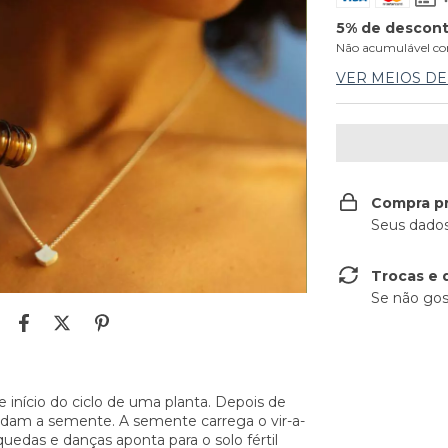
5% de descon
Não acumulável co
VER MEIOS D
Compra p
Seus dados
Trocas e 
Se não gos
e início do ciclo de uma planta. Depois de
uardam a semente. A semente carrega o vir-a-
uedas e danças aponta para o solo fértil