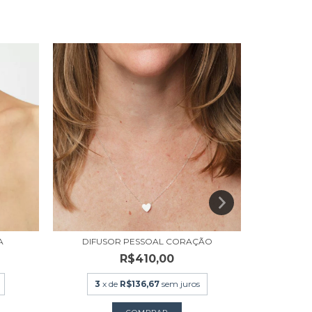
A
DIFUSOR PESSOAL CORAÇÃO
COLAR A
R$410,00
3
x de
R$136,67
sem juros
3
x