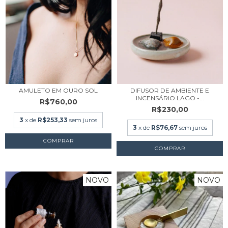
AMULETO EM OURO SOL
DIFUSOR DE AMBIENTE E
INCENSÁRIO LAGO -...
R$760,00
R$230,00
3
x de
R$253,33
sem juros
3
x de
R$76,67
sem juros
COMPRAR
NOVO
NOVO