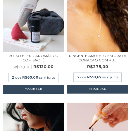
PULSO BLEND AROMÁTICO
PINGENTE AMULETO EM PRATA
COM SACHÊ
CORACAO COM RU...
R$120,00
R$275,00
R$165,00
3
x de
R$91,67
sem juros
2
x de
R$60,00
sem juros