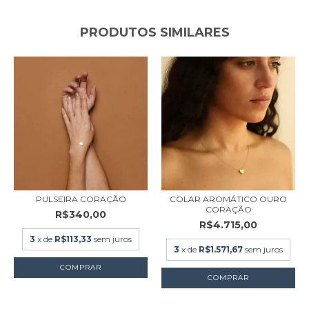
PRODUTOS SIMILARES
PULSEIRA CORAÇÃO
COLAR AROMÁTICO OURO
CORAÇÃO
R$340,00
R$4.715,00
3
x de
R$113,33
sem juros
3
x de
R$1.571,67
sem juros