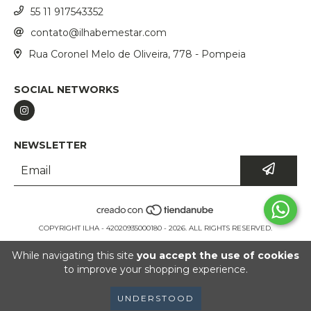
55 11 917543352
contato@ilhabemestar.com
Rua Coronel Melo de Oliveira, 778 - Pompeia
SOCIAL NETWORKS
NEWSLETTER
COPYRIGHT ILHA - 42020935000180 - 2026. ALL RIGHTS RESERVED.
While navigating this site
you accept the use of cookies
to improve your shopping experience.
UNDERSTOOD